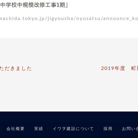
ida.tokyo.jp/jigyousha/nyusatsu/announce_ko
いただきました
2019年度 
会社概要
実績
イワヲ建設について
採用
お問い