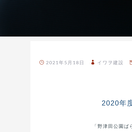
2021年5月18日
イワヲ建設
2020
「野津田公園ば