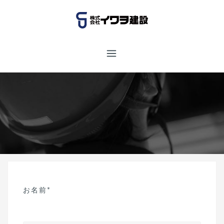
コ
ン
テ
ン
ツ
へ
ス
キ
ッ
プ
お名前*